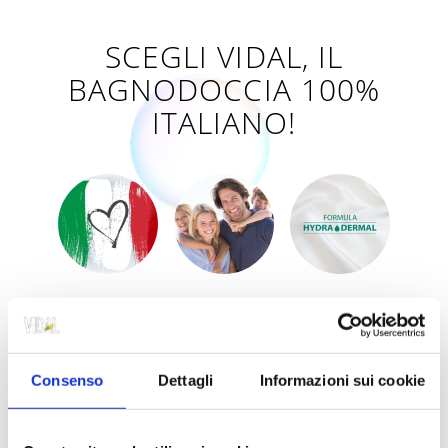
SCEGLI VIDAL, IL
BAGNODOCCIA 100%
ITALIANO!
Nato nel 1900 dall’intuizione di un
profumiere veneziano, Vidal
mantiene tuttora la sua intera
Consenso
Dettagli
Informazioni sui cookie
produzione in Italia. Innovazione,
passione ed attenzione alle